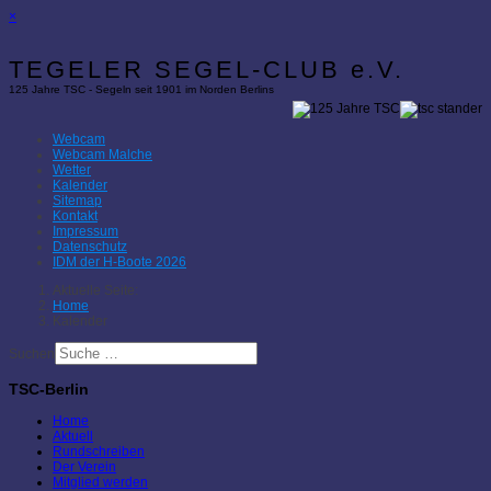
×
TEGELER SEGEL-CLUB e.V.
125 Jahre TSC - Segeln seit 1901 im Norden Berlins
Webcam
Webcam Malche
Wetter
Kalender
Sitemap
Kontakt
Impressum
Datenschutz
IDM der H-Boote 2026
Aktuelle Seite:
Home
Kalender
Suchen
TSC-Berlin
Home
Aktuell
Rundschreiben
Der Verein
Mitglied werden