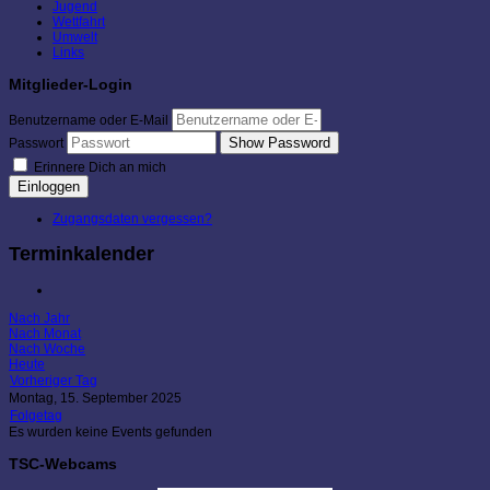
Jugend
Wettfahrt
Umwelt
Links
Mitglieder-Login
Benutzername oder E-Mail
Show Password
Passwort
Erinnere Dich an mich
Einloggen
Zugangsdaten vergessen?
Terminkalender
Nach Jahr
Nach Monat
Nach Woche
Heute
Vorheriger Tag
Montag, 15. September 2025
Folgetag
Es wurden keine Events gefunden
TSC-Webcams