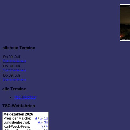
nächste Termine
Do 09. Juli
Sommerferien
Do 09. Juli
Sommerferien
Do 09. Juli
Sommerferien
alle Termine
TSC-Kalender
TSC-Wettfahrten
Meldezahlen 2026
Preis der Malche:
4
/
5
/
19
Jüngstenfestival:
45
/
39
Kurt-Weck-Preis:
2
/
4