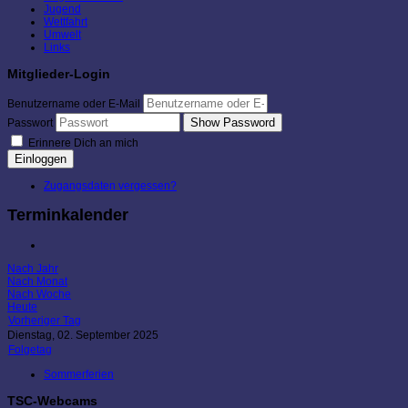
Jugend
Wettfahrt
Umwelt
Links
Mitglieder-Login
Benutzername oder E-Mail
Show Password
Passwort
Erinnere Dich an mich
Einloggen
Zugangsdaten vergessen?
Terminkalender
Nach Jahr
Nach Monat
Nach Woche
Heute
Vorheriger Tag
Dienstag, 02. September 2025
Folgetag
Sommerferien
TSC-Webcams