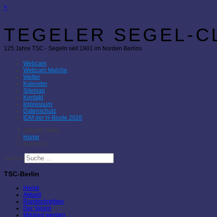
×
TEGELER SEGEL-CL
125 Jahre TSC - Segeln seit 1901 im Norden Berlins
Webcam
Webcam Malche
Wetter
Kalender
Sitemap
Kontakt
Impressum
Datenschutz
IDM der H-Boote 2026
Aktuelle Seite:
Home
Kalender
Suchen
TSC-Berlin
Home
Aktuell
Rundschreiben
Der Verein
Mitglied werden