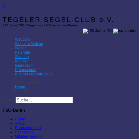
×
TEGELER SEGEL-CLUB e.V.
125 Jahre TSC - Segeln seit 1901 im Norden Berlins
Webcam
Webcam Malche
Wetter
Kalender
Sitemap
Kontakt
Impressum
Datenschutz
IDM der H-Boote 2026
Aktuelle Seite:
Home
Kalender
Suchen
TSC-Berlin
Home
Aktuell
Rundschreiben
Der Verein
Mitglied werden