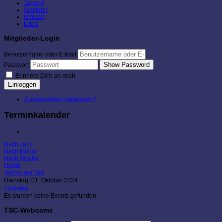
Jugend
Wettfahrt
Umwelt
Links
Mitglieder-Login
Benutzername oder E-Mail
Show Password
Passwort
Erinnere Dich an mich
Einloggen
Zugangsdaten vergessen?
Terminkalender
Nach Jahr
Nach Monat
Nach Woche
Heute
Vorheriger Tag
Dienstag, 01. Oktober 2024
Folgetag
Es wurden keine Events gefunden
TSC-Webcams