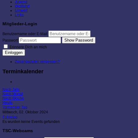
Jugend
Wettfahrt
Umwelt
Links
Mitglieder-Login
Benutzername oder E-Mail
Show Password
Passwort
Erinnere Dich an mich
Einloggen
Zugangsdaten vergessen?
Terminkalender
Nach Jahr
Nach Monat
Nach Woche
Heute
Vorheriger Tag
Mittwoch, 02. Oktober 2024
Folgetag
Es wurden keine Events gefunden
TSC-Webcams