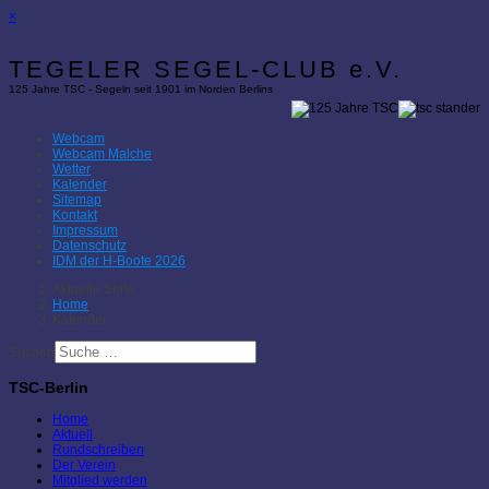
×
TEGELER SEGEL-CLUB e.V.
125 Jahre TSC - Segeln seit 1901 im Norden Berlins
Webcam
Webcam Malche
Wetter
Kalender
Sitemap
Kontakt
Impressum
Datenschutz
IDM der H-Boote 2026
Aktuelle Seite:
Home
Kalender
Suchen
TSC-Berlin
Home
Aktuell
Rundschreiben
Der Verein
Mitglied werden