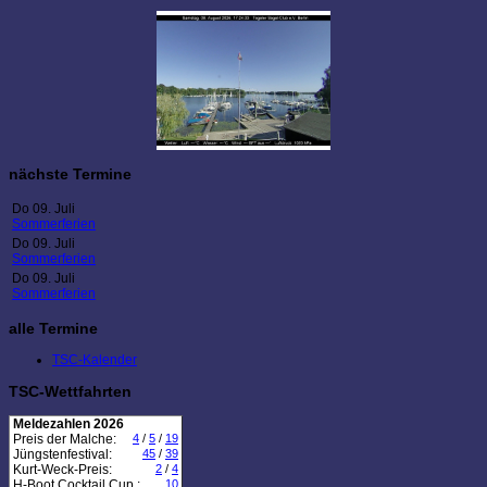
nächste Termine
Do 09. Juli
Sommerferien
Do 09. Juli
Sommerferien
Do 09. Juli
Sommerferien
alle Termine
TSC-Kalender
TSC-Wettfahrten
Meldezahlen 2026
Preis der Malche:
4
/
5
/
19
Jüngstenfestival:
45
/
39
Kurt-Weck-Preis:
2
/
4
H-Boot Cocktail Cup :
10