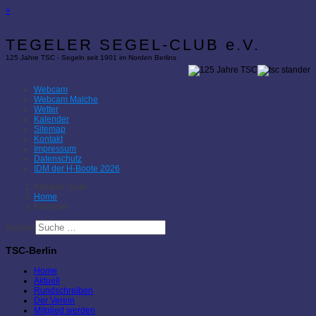
×
TEGELER SEGEL-CLUB e.V.
125 Jahre TSC - Segeln seit 1901 im Norden Berlins
Webcam
Webcam Malche
Wetter
Kalender
Sitemap
Kontakt
Impressum
Datenschutz
IDM der H-Boote 2026
Aktuelle Seite:
Home
Kalender
Suchen
TSC-Berlin
Home
Aktuell
Rundschreiben
Der Verein
Mitglied werden