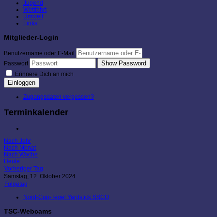
Jugend
Wettfahrt
Umwelt
Links
Mitglieder-Login
Benutzername oder E-Mail
Show Password
Passwort
Erinnere Dich an mich
Einloggen
Zugangsdaten vergessen?
Terminkalender
Nach Jahr
Nach Monat
Nach Woche
Heute
Vorheriger Tag
Samstag, 12. Oktober 2024
Folgetag
Nord-Cup-Tegel Yardstick SSCO
TSC-Webcams