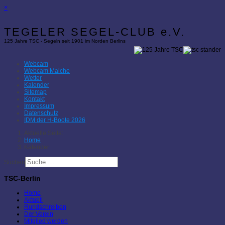
×
TEGELER SEGEL-CLUB e.V.
125 Jahre TSC - Segeln seit 1901 im Norden Berlins
Webcam
Webcam Malche
Wetter
Kalender
Sitemap
Kontakt
Impressum
Datenschutz
IDM der H-Boote 2026
Aktuelle Seite:
Home
Kalender
Suchen
TSC-Berlin
Home
Aktuell
Rundschreiben
Der Verein
Mitglied werden