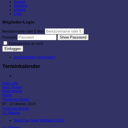
Jugend
Wettfahrt
Umwelt
Links
Mitglieder-Login
Benutzername oder E-Mail
Show Password
Passwort
Erinnere Dich an mich
Einloggen
Zugangsdaten vergessen?
Terminkalender
Nach Jahr
Nach Monat
Nach Woche
Heute
Vorherige Woche
07 - 13 Oktober, 2024
Folgende Woche
12. Oktober
Nord-Cup-Tegel Yardstick SSCO
13. Oktober