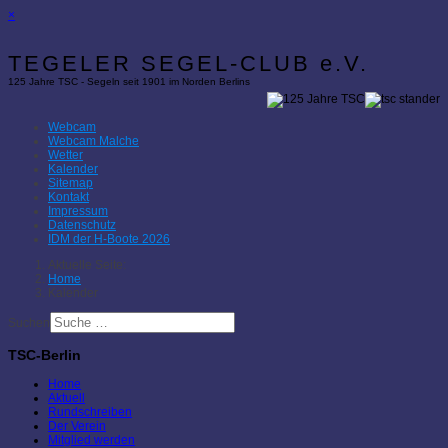
×
TEGELER SEGEL-CLUB e.V.
125 Jahre TSC - Segeln seit 1901 im Norden Berlins
Webcam
Webcam Malche
Wetter
Kalender
Sitemap
Kontakt
Impressum
Datenschutz
IDM der H-Boote 2026
Aktuelle Seite:
Home
Kalender
Suchen
TSC-Berlin
Home
Aktuell
Rundschreiben
Der Verein
Mitglied werden