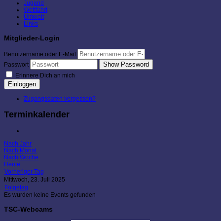
Jugend
Wettfahrt
Umwelt
Links
Mitglieder-Login
Benutzername oder E-Mail
Show Password
Passwort
Erinnere Dich an mich
Einloggen
Zugangsdaten vergessen?
Terminkalender
Nach Jahr
Nach Monat
Nach Woche
Heute
Vorheriger Tag
Mittwoch, 23. Juli 2025
Folgetag
Es wurden keine Events gefunden
TSC-Webcams