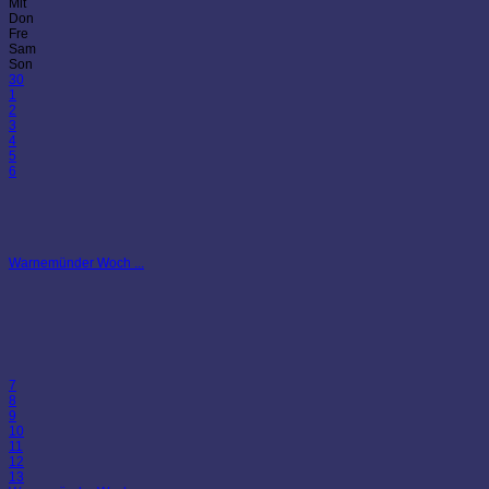
Mit
Don
Fre
Sam
Son
30
1
2
3
4
5
6
Warnemünder Woch ...
7
8
9
10
11
12
13