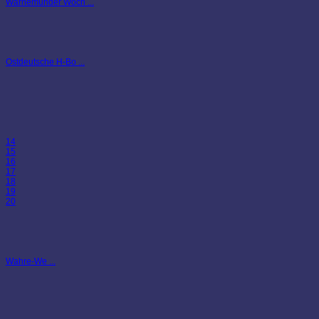
Warnemünder Woch ...
Ostdeutsche H-Bo ...
14
15
16
17
18
19
20
Wahre-We ...