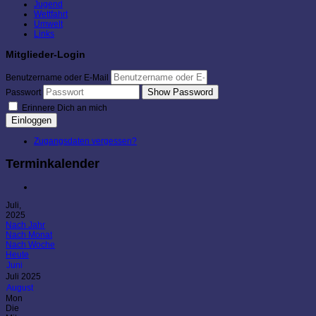
Jugend
Wettfahrt
Umwelt
Links
Mitglieder-Login
Benutzername oder E-Mail
Show Password
Passwort
Erinnere Dich an mich
Einloggen
Zugangsdaten vergessen?
Terminkalender
Juli,
2025
Nach Jahr
Nach Monat
Nach Woche
Heute
Juni
Juli 2025
August
Mon
Die