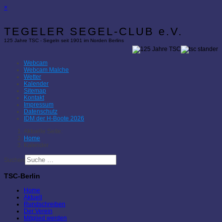
×
TEGELER SEGEL-CLUB e.V.
125 Jahre TSC - Segeln seit 1901 im Norden Berlins
Webcam
Webcam Malche
Wetter
Kalender
Sitemap
Kontakt
Impressum
Datenschutz
IDM der H-Boote 2026
Aktuelle Seite:
Home
Kalender
Suchen
TSC-Berlin
Home
Aktuell
Rundschreiben
Der Verein
Mitglied werden