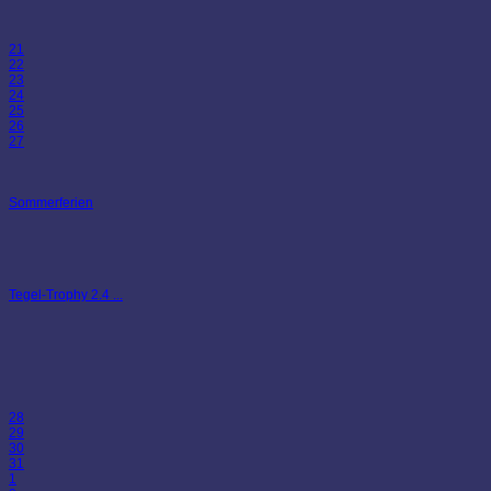
21
22
23
24
25
26
27
Sommerferien
Tegel-Trophy 2.4 ...
28
29
30
31
1