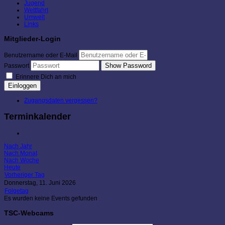
Jugend
Wettfahrt
Umwelt
Links
Mitglieder-Login
Benutzername oder E-Mail
Show Password
Passwort
Erinnere Dich an mich
Einloggen
Zugangsdaten vergessen?
Terminkalender
Nach Jahr
Nach Monat
Nach Woche
Heute
Vorheriger Tag
Donnerstag, 11. Juni 2026
Folgetag
Es wurden keine Events gefunden
TSC-Webcams