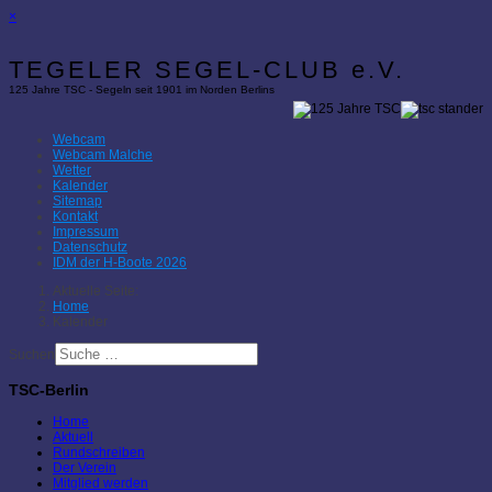
×
TEGELER SEGEL-CLUB e.V.
125 Jahre TSC - Segeln seit 1901 im Norden Berlins
Webcam
Webcam Malche
Wetter
Kalender
Sitemap
Kontakt
Impressum
Datenschutz
IDM der H-Boote 2026
Aktuelle Seite:
Home
Kalender
Suchen
TSC-Berlin
Home
Aktuell
Rundschreiben
Der Verein
Mitglied werden