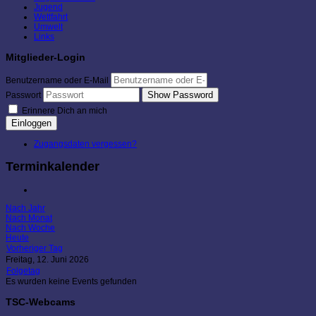
Jugend
Wettfahrt
Umwelt
Links
Mitglieder-Login
Benutzername oder E-Mail
Show Password
Passwort
Erinnere Dich an mich
Einloggen
Zugangsdaten vergessen?
Terminkalender
Nach Jahr
Nach Monat
Nach Woche
Heute
Vorheriger Tag
Freitag, 12. Juni 2026
Folgetag
Es wurden keine Events gefunden
TSC-Webcams