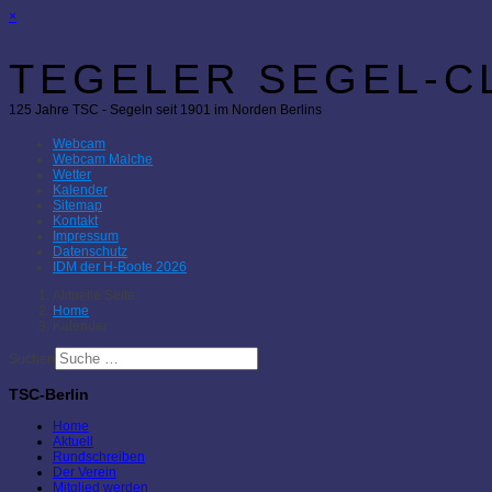
×
TEGELER SEGEL-CL
125 Jahre TSC - Segeln seit 1901 im Norden Berlins
Webcam
Webcam Malche
Wetter
Kalender
Sitemap
Kontakt
Impressum
Datenschutz
IDM der H-Boote 2026
Aktuelle Seite:
Home
Kalender
Suchen
TSC-Berlin
Home
Aktuell
Rundschreiben
Der Verein
Mitglied werden