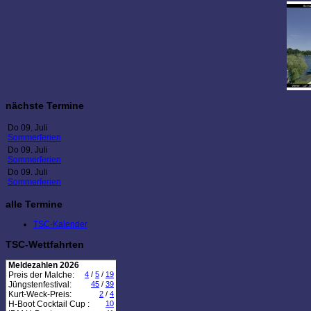
nächste Termine
Do 09. Juli
Sommerferien
Do 09. Juli
Sommerferien
Do 09. Juli
Sommerferien
alle Termine
TSC-Kalender
TSC-Wettfahrten
Meldezahlen 2026
Preis der Malche:
4
/
5
/
19
Jüngstenfestival:
45
/
39
Kurt-Weck-Preis:
2
/
4
H-Boot Cocktail Cup :
10