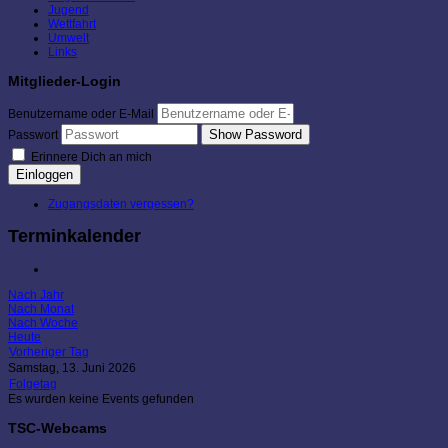
Jugend
Wettfahrt
Umwelt
Links
Mitglieder-Login
Benutzername oder E-Mail
Show Password
Passwort
Erinnere Dich an mich
Einloggen
Zugangsdaten vergessen?
Terminkalender
Nach Jahr
Nach Monat
Nach Woche
Heute
Vorheriger Tag
Samstag, 13. Juni 2026
Folgetag
Es wurden keine Events gefunden
TSC-Webcams