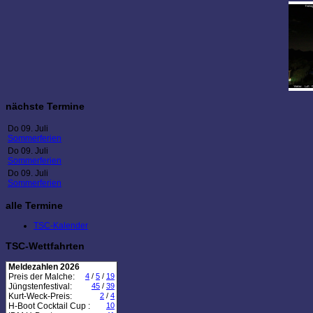
nächste Termine
Do 09. Juli
Sommerferien
Do 09. Juli
Sommerferien
Do 09. Juli
Sommerferien
alle Termine
TSC-Kalender
TSC-Wettfahrten
Meldezahlen 2026
Preis der Malche:
4
/
5
/
19
Jüngstenfestival:
45
/
39
Kurt-Weck-Preis:
2
/
4
H-Boot Cocktail Cup :
10