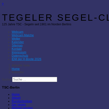
×
TEGELER SEGEL-CL
125 Jahre TSC - Segeln seit 1901 im Norden Berlins
Webcam
Webcam Malche
Wetter
Kalender
Sitemap
Kontakt
Impressum
Datenschutz
IDM der H-Boote 2026
Aktuelle Seite:
Home
Kalender
Suchen
TSC-Berlin
Home
Aktuell
Rundschreiben
Der Verein
Mitglied werden