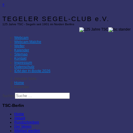
×
TEGELER SEGEL-CLUB e.V.
125 Jahre TSC - Segeln seit 1901 im Norden Berlins
Webcam
Webcam Malche
Wetter
Kalender
Sitemap
Kontakt
Impressum
Datenschutz
IDM der H-Boote 2026
Aktuelle Seite:
Home
Kalender
Suchen
TSC-Berlin
Home
Aktuell
Rundschreiben
Der Verein
Mitglied werden