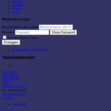
Jugend
Wettfahrt
Umwelt
Links
Mitglieder-Login
Benutzername oder E-Mail
Show Password
Passwort
Erinnere Dich an mich
Einloggen
Zugangsdaten vergessen?
Terminkalender
Nach Jahr
Nach Monat
Nach Woche
Heute
Vorherige Woche
14 - 20 April, 2025
Folgende Woche
14. April
Osterferien
15. April