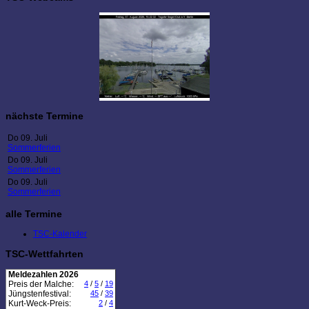
nächste Termine
Do 09. Juli
Sommerferien
Do 09. Juli
Sommerferien
Do 09. Juli
Sommerferien
alle Termine
TSC-Kalender
TSC-Wettfahrten
Meldezahlen 2026
Preis der Malche:
4
/
5
/
19
Jüngstenfestival:
45
/
39
Kurt-Weck-Preis:
2
/
4