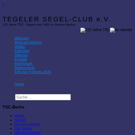
×
TEGELER SEGEL-CLUB e.V.
125 Jahre TSC - Segeln seit 1901 im Norden Berlins
Webcam
Webcam Malche
Wetter
Kalender
Sitemap
Kontakt
Impressum
Datenschutz
IDM der H-Boote 2026
Aktuelle Seite:
Home
Kalender
Suchen
TSC-Berlin
Home
Aktuell
Rundschreiben
Der Verein
Mitglied werden