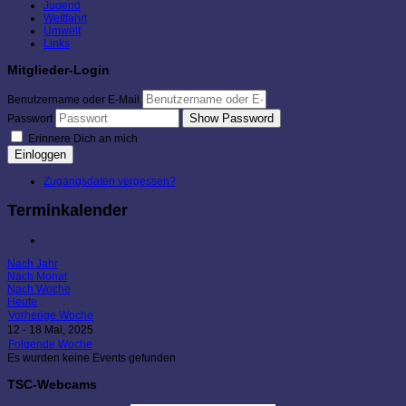
Jugend
Wettfahrt
Umwelt
Links
Mitglieder-Login
Benutzername oder E-Mail
Show Password
Passwort
Erinnere Dich an mich
Einloggen
Zugangsdaten vergessen?
Terminkalender
Nach Jahr
Nach Monat
Nach Woche
Heute
Vorherige Woche
12 - 18 Mai, 2025
Folgende Woche
Es wurden keine Events gefunden
TSC-Webcams