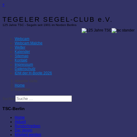
×
TEGELER SEGEL-CLUB e.V.
125 Jahre TSC - Segeln seit 1901 im Norden Berlins
Webcam
Webcam Malche
Wetter
Kalender
Sitemap
Kontakt
Impressum
Datenschutz
IDM der H-Boote 2026
Aktuelle Seite:
Home
Kalender
Suchen
TSC-Berlin
Home
Aktuell
Rundschreiben
Der Verein
Mitglied werden