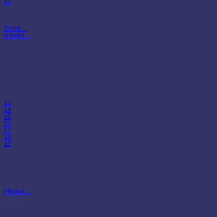
12
Christi ...
schulfre ...
13
14
15
16
17
18
19
Pfingsts ...