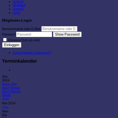
Jugend
Wettfahrt
Umwelt
Links
Mitglieder-Login
Benutzername oder E-Mail
Show Password
Passwort
Erinnere Dich an mich
Einloggen
Zugangsdaten vergessen?
Terminkalender
Mai,
2024
Nach Jahr
Nach Monat
Nach Woche
Heute
April
Mai 2024
Juni
Mon
Die