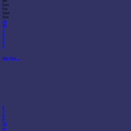
Mit
Don
Fre
Sam
Son
29
30
1
2
3
4
5
Mai-Feie ...
6
7
8
9
10
11