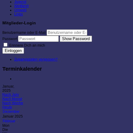
Jugend
Wettfahrt
Umwelt
Links
Mitglieder-Login
Benutzername oder E-Mail
Show Password
Passwort
Erinnere Dich an mich
Einloggen
Zugangsdaten vergessen?
Terminkalender
Januar,
2025
Nach Jahr
Nach Monat
Nach Woche
Heute
Dezember
Januar 2025
Februar
Mon
Die