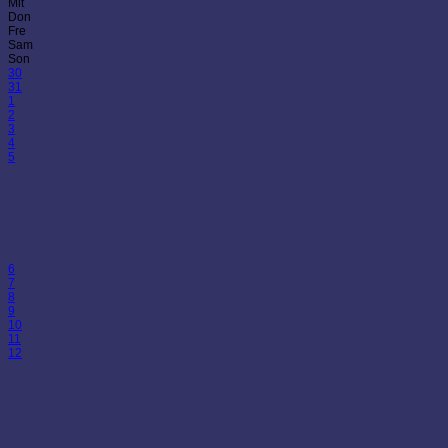
Mit
Don
Fre
Sam
Son
30
31
1
2
3
4
5
6
7
8
9
10
11
12