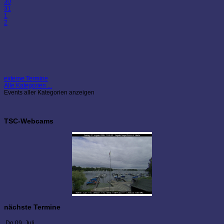
30
31
1
2
externe Termine
Alle Kategorien ...
Events aller Kategorien anzeigen
TSC-Webcams
nächste Termine
Do 09. Juli