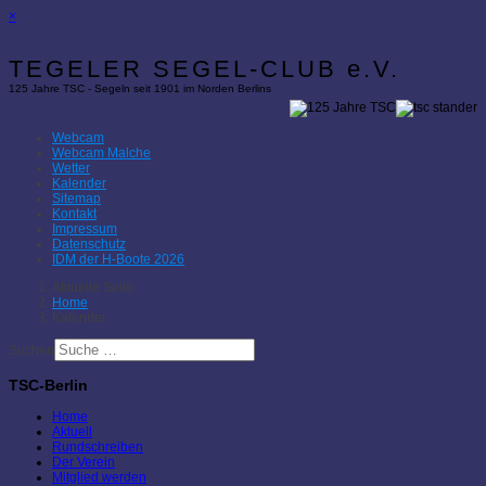
×
TEGELER SEGEL-CLUB e.V.
125 Jahre TSC - Segeln seit 1901 im Norden Berlins
Webcam
Webcam Malche
Wetter
Kalender
Sitemap
Kontakt
Impressum
Datenschutz
IDM der H-Boote 2026
Aktuelle Seite:
Home
Kalender
Suchen
TSC-Berlin
Home
Aktuell
Rundschreiben
Der Verein
Mitglied werden