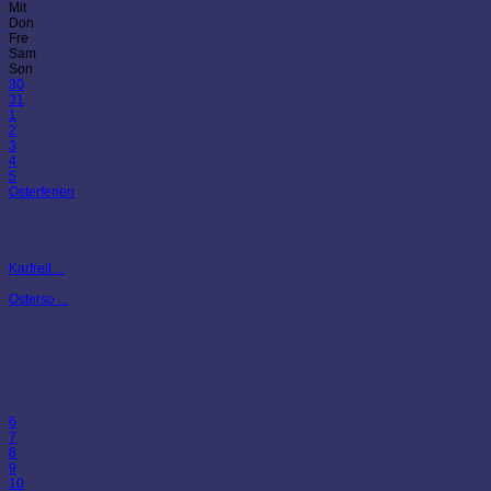
Mit
Don
Fre
Sam
Son
30
31
1
2
3
4
5
Osterferien
Karfreit ...
Osterso ...
6
7
8
9
10