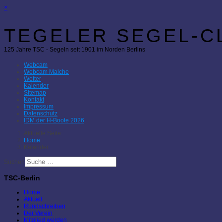
×
TEGELER SEGEL-CL
125 Jahre TSC - Segeln seit 1901 im Norden Berlins
Webcam
Webcam Malche
Wetter
Kalender
Sitemap
Kontakt
Impressum
Datenschutz
IDM der H-Boote 2026
Aktuelle Seite:
Home
Kalender
Suchen
TSC-Berlin
Home
Aktuell
Rundschreiben
Der Verein
Mitglied werden