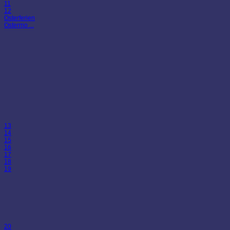
11
12
Osterferien
Ostermo ...
13
14
15
16
17
18
19
20