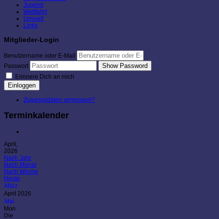
Jugend
Wettfahrt
Umwelt
Links
Mitglieder-Login
Benutzername oder E-Mail
Show Password
Passwort
Erinnere Dich an mich
Einloggen
Zugangsdaten vergessen?
Terminkalender
April,
2026
Nach Jahr
Nach Monat
Nach Woche
Heute
März
April 2026
Mai
Mon
Die