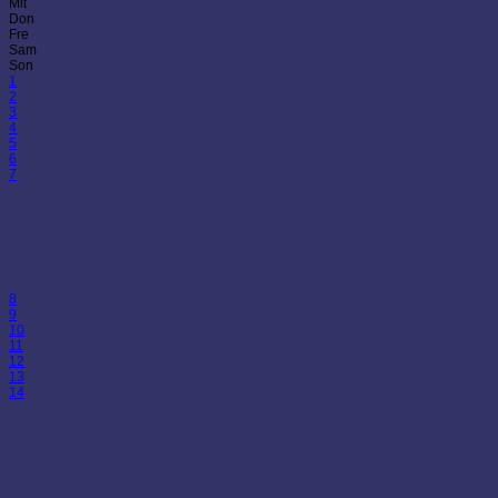
Mit
Don
Fre
Sam
Son
1
2
3
4
5
6
7
8
9
10
11
12
13
14