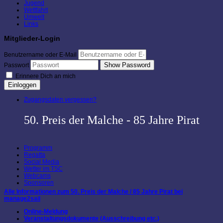
Jugend
Wettfahrt
Umwelt
Links
Mitglieder-Login
Benutzername oder E-Mail
Show Password
Passwort
Erinnere Dich an mich
Einloggen
Zugangsdaten vergessen?
50. Preis der Malche - 85 Jahre Pirat
Programm
Regatta
Social Media
Wetter im TSC
Webcams
Sponsoren
Alle Informationen zum 50. Preis der Malche / 85 Jahre Pirat bei
manage2sail
Online-Meldung
Veranstaltungsdokumente (Ausschreibung etc.)