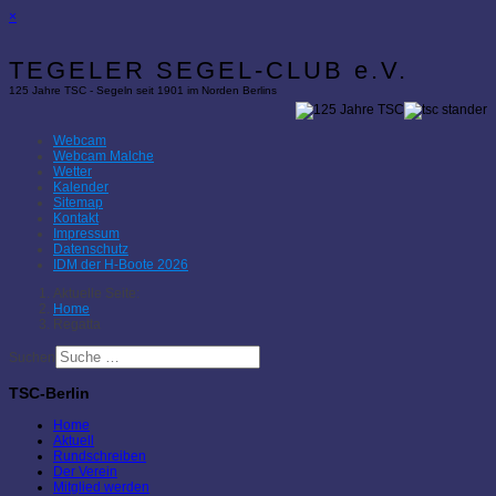
×
TEGELER SEGEL-CLUB e.V.
125 Jahre TSC - Segeln seit 1901 im Norden Berlins
Webcam
Webcam Malche
Wetter
Kalender
Sitemap
Kontakt
Impressum
Datenschutz
IDM der H-Boote 2026
Aktuelle Seite:
Home
Regatta
Suchen
TSC-Berlin
Home
Aktuell
Rundschreiben
Der Verein
Mitglied werden