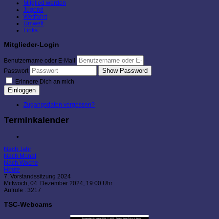
Mitglied werden
Jugend
Wettfahrt
Umwelt
Links
Mitglieder-Login
Benutzername oder E-Mail
Show Password
Passwort
Erinnere Dich an mich
Einloggen
Zugangsdaten vergessen?
Terminkalender
Nach Jahr
Nach Monat
Nach Woche
Heute
7. Vorstandssitzung 2024
Mittwoch, 04. Dezember 2024, 19:00 Uhr
Aufrufe
: 3217
TSC-Webcams