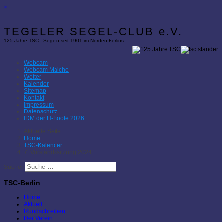
×
TEGELER SEGEL-CLUB e.V.
125 Jahre TSC - Segeln seit 1901 im Norden Berlins
Webcam
Webcam Malche
Wetter
Kalender
Sitemap
Kontakt
Impressum
Datenschutz
IDM der H-Boote 2026
Aktuelle Seite:
Home
TSC-Kalender
7. Vorstandssitzung 2024
Suchen
TSC-Berlin
Home
Aktuell
Rundschreiben
Der Verein