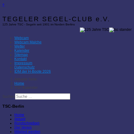
×
TEGELER SEGEL-CLUB e.V.
125 Jahre TSC - Segeln seit 1901 im Norden Berlins
Webcam
Webcam Malche
Wetter
Kalender
Sitemap
Kontakt
Impressum
Datenschutz
IDM der H-Boote 2026
Aktuelle Seite:
Home
TSC-Kalender
Suchen
TSC-Berlin
Home
Aktuell
Rundschreiben
Der Verein
Mitglied werden