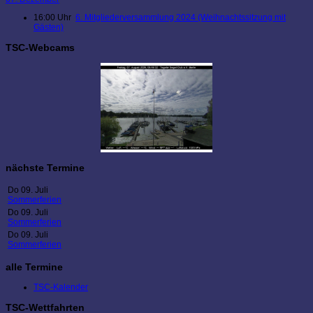
16:00 Uhr
6. Mitgliederversammlung 2024 (Weihnachtssitzung mit
Gästen)
TSC-Webcams
nächste Termine
Do 09. Juli
Sommerferien
Do 09. Juli
Sommerferien
Do 09. Juli
Sommerferien
alle Termine
TSC-Kalender
TSC-Wettfahrten