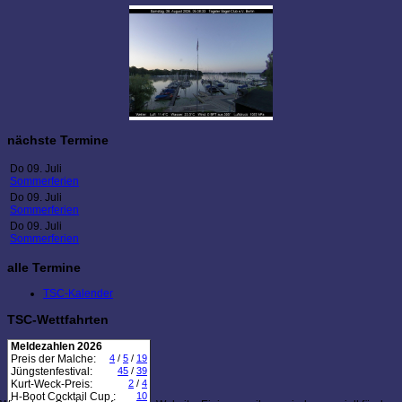
nächste Termine
Do 09. Juli
Sommerferien
Do 09. Juli
Sommerferien
Do 09. Juli
Sommerferien
alle Termine
TSC-Kalender
TSC-Wettfahrten
Meldezahlen 2026
Preis der Malche:
4
/
5
/
19
Jüngstenfestival:
45
/
39
Kurt-Weck-Preis:
2
/
4
H-Boot Cocktail Cup :
10