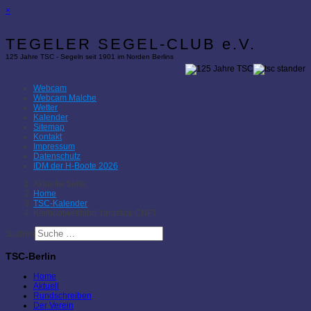
×
TEGELER SEGEL-CLUB e.V.
125 Jahre TSC - Segeln seit 1901 im Norden Berlins
Webcam
Webcam Malche
Wetter
Kalender
Sitemap
Kontakt
Impressum
Datenschutz
IDM der H-Boote 2026
Aktuelle Seite:
Home
TSC-Kalender
Kielbootwettfahrt Yardstick CNFT
Suchen
TSC-Berlin
Home
Aktuell
Rundschreiben
Der Verein