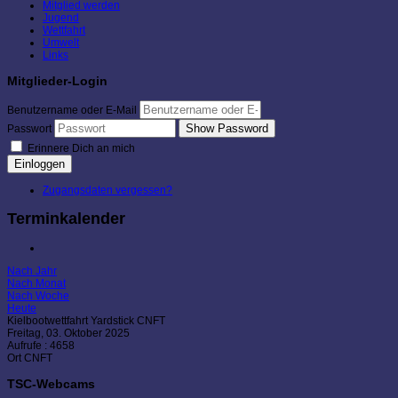
Mitglied werden
Jugend
Wettfahrt
Umwelt
Links
Mitglieder-Login
Benutzername oder E-Mail
Show Password
Passwort
Erinnere Dich an mich
Einloggen
Zugangsdaten vergessen?
Terminkalender
Nach Jahr
Nach Monat
Nach Woche
Heute
Kielbootwettfahrt Yardstick CNFT
Freitag, 03. Oktober 2025
Aufrufe
: 4658
Ort
CNFT
TSC-Webcams