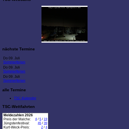
nächste Termine
Do 09. Juli
Sommerferien
Do 09. Juli
Sommerferien
Do 09. Juli
Sommerferien
alle Termine
TSC-Kalender
TSC-Wettfahrten
Meldezahlen 2026
Preis der Malche:
4
/
5
/
19
Jüngstenfestival:
45
/
39
Kurt-Weck-Preis:
2
/
4