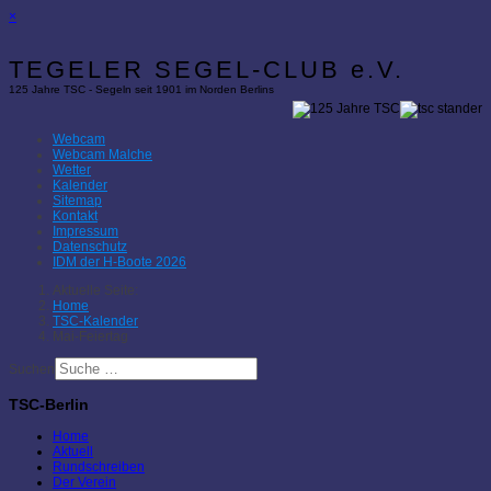
×
TEGELER SEGEL-CLUB e.V.
125 Jahre TSC - Segeln seit 1901 im Norden Berlins
Webcam
Webcam Malche
Wetter
Kalender
Sitemap
Kontakt
Impressum
Datenschutz
IDM der H-Boote 2026
Aktuelle Seite:
Home
TSC-Kalender
Mai-Feiertag
Suchen
TSC-Berlin
Home
Aktuell
Rundschreiben
Der Verein