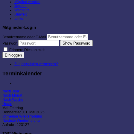
Mitglied werden
Jugend
Wettfahrt
Umwelt
Links
Mitglieder-Login
Benutzername oder E-Mail
Show Password
Passwort
Erinnere Dich an mich
Einloggen
Zugangsdaten vergessen?
Terminkalender
Nach Jahr
Nach Monat
Nach Woche
Heute
Mai-Feiertag
Donnerstag, 01. Mai 2025
Vorherige Wiederholung
Nächste Wiederholung
Aufrufe
: 123127
TSC-Webcams