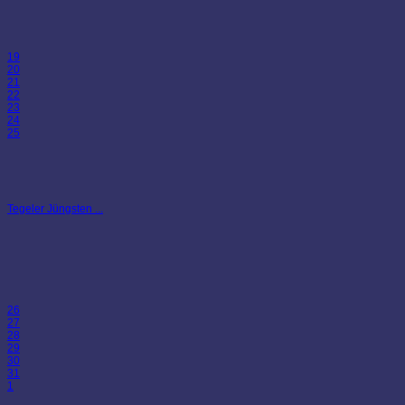
19
20
21
22
23
24
25
Tegeler Jüngsten ...
26
27
28
29
30
31
1