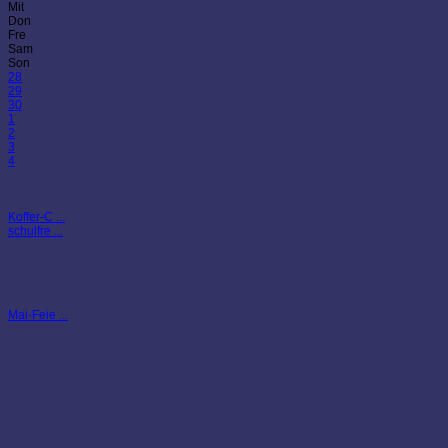
Mit
Don
Fre
Sam
Son
28
29
30
1
2
3
4
Koffer-C ...
schulfre ...
Mai-Feie ...