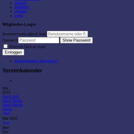
Jugend
Wettfahrt
Umwelt
Links
Mitglieder-Login
Benutzername oder E-Mail
Show Password
Passwort
Erinnere Dich an mich
Einloggen
Zugangsdaten vergessen?
Terminkalender
Mai,
2025
Nach Jahr
Nach Monat
Nach Woche
Heute
April
Mai 2025
Juni
Mon
Die