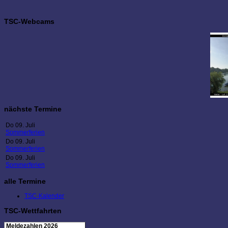
TSC-Webcams
nächste Termine
Do 09. Juli
Sommerferien
Do 09. Juli
Sommerferien
Do 09. Juli
Sommerferien
alle Termine
TSC-Kalender
TSC-Wettfahrten
Meldezahlen 2026