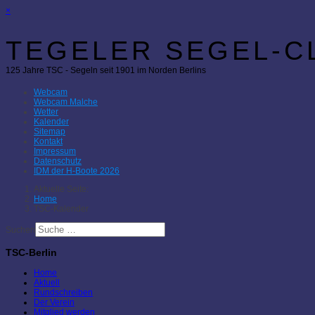
×
TEGELER SEGEL-CL
125 Jahre TSC - Segeln seit 1901 im Norden Berlins
Webcam
Webcam Malche
Wetter
Kalender
Sitemap
Kontakt
Impressum
Datenschutz
IDM der H-Boote 2026
Aktuelle Seite:
Home
TSC-Kalender
Suchen
TSC-Berlin
Home
Aktuell
Rundschreiben
Der Verein
Mitglied werden