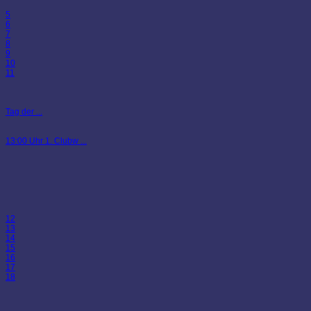
5
6
7
8
9
10
11
Tag der ...
13:00 Uhr 1. Clubw ...
12
13
14
15
16
17
18