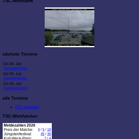
TSC-Webcams
nächste Termine
Do 09. Juli
Sommerferien
Do 09. Juli
Sommerferien
Do 09. Juli
Sommerferien
alle Termine
TSC-Kalender
TSC-Wettfahrten
Meldezahlen 2026
Preis der Malche:
4
/
5
/
19
Jüngstenfestival:
45
/
39
Kurt-Weck-Preis:
2
/
4