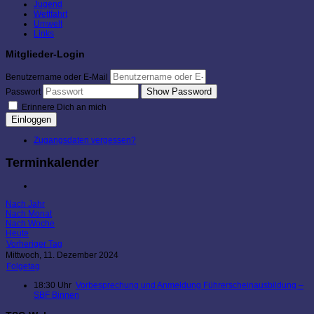
Jugend
Wettfahrt
Umwelt
Links
Mitglieder-Login
Benutzername oder E-Mail
Show Password
Passwort
Erinnere Dich an mich
Einloggen
Zugangsdaten vergessen?
Terminkalender
Nach Jahr
Nach Monat
Nach Woche
Heute
Vorheriger Tag
Mittwoch, 11. Dezember 2024
Folgetag
18:30 Uhr
Vorbesprechung und Anmeldung Führerscheinausbildung –
SBF Binnen