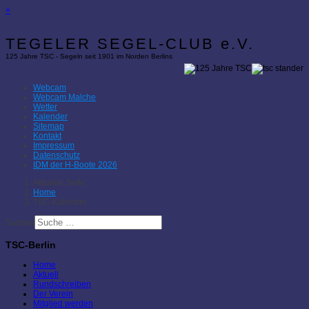
×
TEGELER SEGEL-CLUB e.V.
125 Jahre TSC - Segeln seit 1901 im Norden Berlins
Webcam
Webcam Malche
Wetter
Kalender
Sitemap
Kontakt
Impressum
Datenschutz
IDM der H-Boote 2026
Aktuelle Seite:
Home
TSC-Kalender
Suchen
TSC-Berlin
Home
Aktuell
Rundschreiben
Der Verein
Mitglied werden