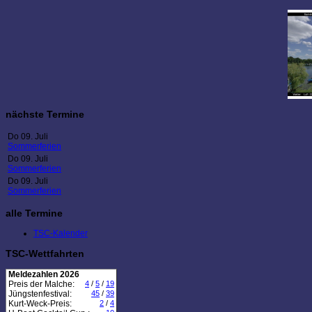
nächste Termine
Do 09. Juli
Sommerferien
Do 09. Juli
Sommerferien
Do 09. Juli
Sommerferien
alle Termine
TSC-Kalender
TSC-Wettfahrten
Meldezahlen 2026
Preis der Malche:
4
/
5
/
19
Jüngstenfestival:
45
/
39
Kurt-Weck-Preis:
2
/
4