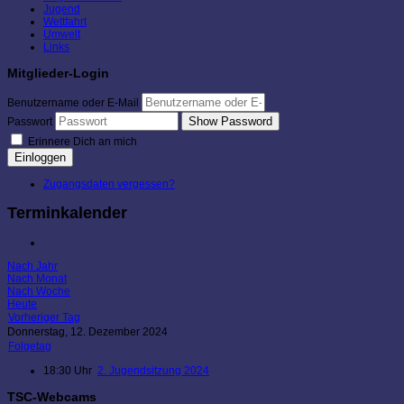
Jugend
Wettfahrt
Umwelt
Links
Mitglieder-Login
Benutzername oder E-Mail
Show Password
Passwort
Erinnere Dich an mich
Einloggen
Zugangsdaten vergessen?
Terminkalender
Nach Jahr
Nach Monat
Nach Woche
Heute
Vorheriger Tag
Donnerstag, 12. Dezember 2024
Folgetag
18:30 Uhr
2. Jugendsitzung 2024
TSC-Webcams