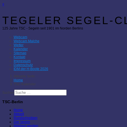
×
TEGELER SEGEL-CL
125 Jahre TSC - Segeln seit 1901 im Norden Berlins
Webcam
Webcam Malche
Wetter
Kalender
Sitemap
Kontakt
Impressum
Datenschutz
IDM der H-Boote 2026
Aktuelle Seite:
Home
TSC-Kalender
Suchen
TSC-Berlin
Home
Aktuell
Rundschreiben
Der Verein
Mitglied werden