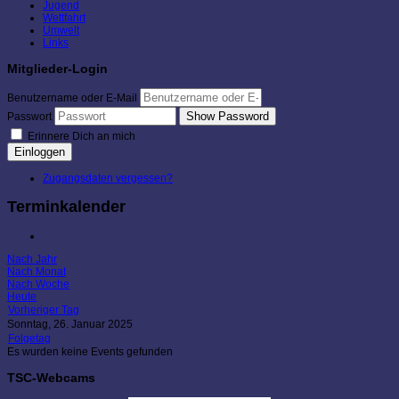
Jugend
Wettfahrt
Umwelt
Links
Mitglieder-Login
Benutzername oder E-Mail
Show Password
Passwort
Erinnere Dich an mich
Einloggen
Zugangsdaten vergessen?
Terminkalender
Nach Jahr
Nach Monat
Nach Woche
Heute
Vorheriger Tag
Sonntag, 26. Januar 2025
Folgetag
Es wurden keine Events gefunden
TSC-Webcams