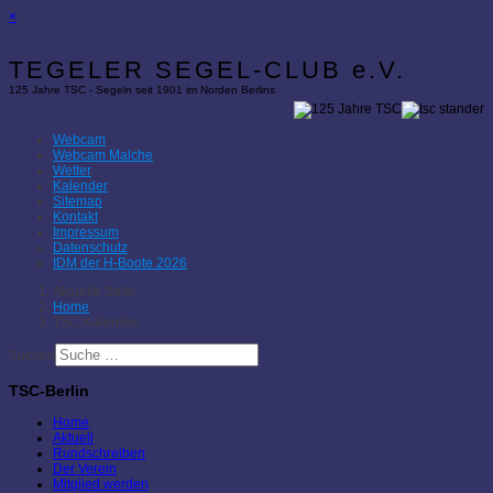
×
TEGELER SEGEL-CLUB e.V.
125 Jahre TSC - Segeln seit 1901 im Norden Berlins
Webcam
Webcam Malche
Wetter
Kalender
Sitemap
Kontakt
Impressum
Datenschutz
IDM der H-Boote 2026
Aktuelle Seite:
Home
TSC-Kalender
Suchen
TSC-Berlin
Home
Aktuell
Rundschreiben
Der Verein
Mitglied werden