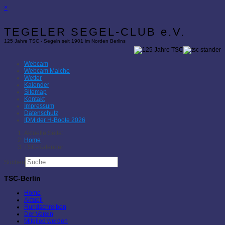
×
TEGELER SEGEL-CLUB e.V.
125 Jahre TSC - Segeln seit 1901 im Norden Berlins
Webcam
Webcam Malche
Wetter
Kalender
Sitemap
Kontakt
Impressum
Datenschutz
IDM der H-Boote 2026
Aktuelle Seite:
Home
TSC-Kalender
Suchen
TSC-Berlin
Home
Aktuell
Rundschreiben
Der Verein
Mitglied werden