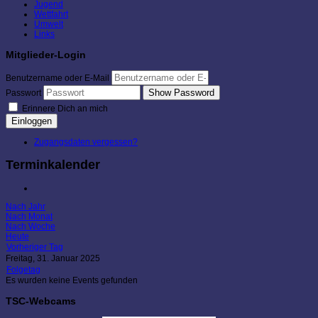
Jugend
Wettfahrt
Umwelt
Links
Mitglieder-Login
Benutzername oder E-Mail
Show Password
Passwort
Erinnere Dich an mich
Einloggen
Zugangsdaten vergessen?
Terminkalender
Nach Jahr
Nach Monat
Nach Woche
Heute
Vorheriger Tag
Freitag, 31. Januar 2025
Folgetag
Es wurden keine Events gefunden
TSC-Webcams