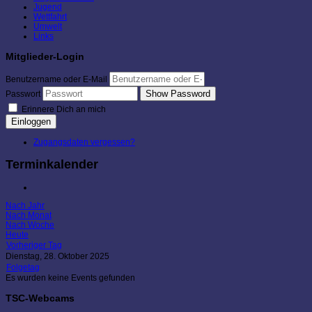
Jugend
Wettfahrt
Umwelt
Links
Mitglieder-Login
Benutzername oder E-Mail
Show Password
Passwort
Erinnere Dich an mich
Einloggen
Zugangsdaten vergessen?
Terminkalender
Nach Jahr
Nach Monat
Nach Woche
Heute
Vorheriger Tag
Dienstag, 28. Oktober 2025
Folgetag
Es wurden keine Events gefunden
TSC-Webcams