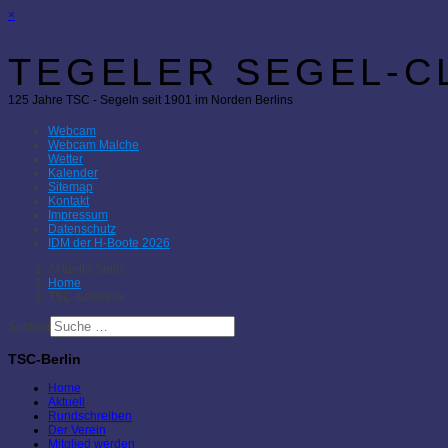
×
TEGELER SEGEL-CL
125 Jahre TSC - Segeln seit 1901 im Norden Berlins
Webcam
Webcam Malche
Wetter
Kalender
Sitemap
Kontakt
Impressum
Datenschutz
IDM der H-Boote 2026
Aktuelle Seite:
Home
TSC-Kalender
Suchen
TSC-Berlin
Home
Aktuell
Rundschreiben
Der Verein
Mitglied werden