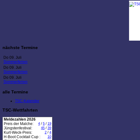
nächste Termine
Do 09. Juli
Sommerferien
Do 09. Juli
Sommerferien
Do 09. Juli
Sommerferien
alle Termine
TSC-Kalender
TSC-Wettfahrten
Meldezahlen 2026
Preis der Malche:
4
/
5
/
19
Jüngstenfestival:
45
/
39
Kurt-Weck-Preis:
2
/
4
H-Boot Cocktail Cup :
10