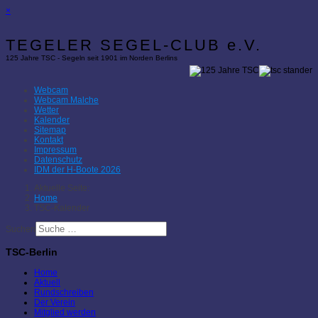
×
TEGELER SEGEL-CLUB e.V.
125 Jahre TSC - Segeln seit 1901 im Norden Berlins
Webcam
Webcam Malche
Wetter
Kalender
Sitemap
Kontakt
Impressum
Datenschutz
IDM der H-Boote 2026
Aktuelle Seite:
Home
TSC-Kalender
Suchen
TSC-Berlin
Home
Aktuell
Rundschreiben
Der Verein
Mitglied werden