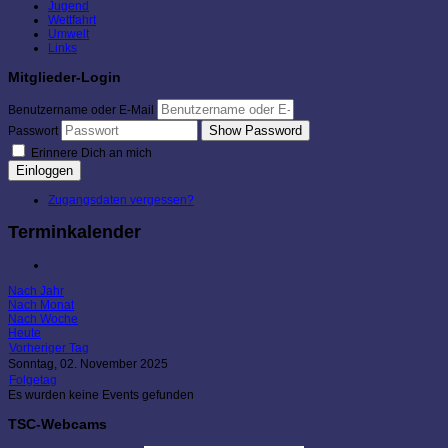
Jugend
Wettfahrt
Umwelt
Links
Mitglieder-Login
Benutzername oder E-Mail
Show Password
Passwort
Erinnere Dich an mich
Einloggen
Zugangsdaten vergessen?
Terminkalender
Nach Jahr
Nach Monat
Nach Woche
Heute
Vorheriger Tag
Sonntag, 02. November 2025
Folgetag
Es wurden keine Events gefunden
TSC-Webcams