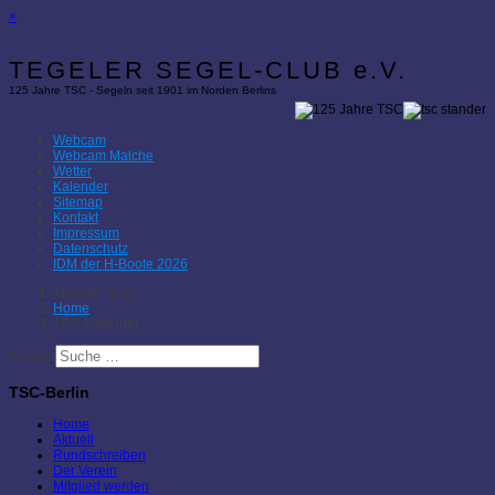
×
TEGELER SEGEL-CLUB e.V.
125 Jahre TSC - Segeln seit 1901 im Norden Berlins
Webcam
Webcam Malche
Wetter
Kalender
Sitemap
Kontakt
Impressum
Datenschutz
IDM der H-Boote 2026
Aktuelle Seite:
Home
TSC-Kalender
Suchen
TSC-Berlin
Home
Aktuell
Rundschreiben
Der Verein
Mitglied werden