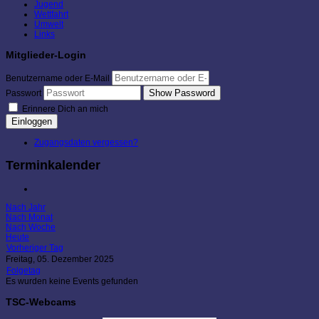
Jugend
Wettfahrt
Umwelt
Links
Mitglieder-Login
Benutzername oder E-Mail
Show Password
Passwort
Erinnere Dich an mich
Einloggen
Zugangsdaten vergessen?
Terminkalender
Nach Jahr
Nach Monat
Nach Woche
Heute
Vorheriger Tag
Freitag, 05. Dezember 2025
Folgetag
Es wurden keine Events gefunden
TSC-Webcams