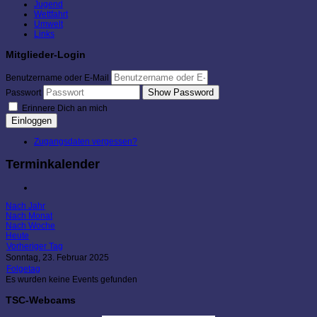
Jugend
Wettfahrt
Umwelt
Links
Mitglieder-Login
Benutzername oder E-Mail
Show Password
Passwort
Erinnere Dich an mich
Einloggen
Zugangsdaten vergessen?
Terminkalender
Nach Jahr
Nach Monat
Nach Woche
Heute
Vorheriger Tag
Sonntag, 23. Februar 2025
Folgetag
Es wurden keine Events gefunden
TSC-Webcams