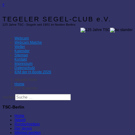
×
TEGELER SEGEL-CLUB e.V.
125 Jahre TSC - Segeln seit 1901 im Norden Berlins
Webcam
Webcam Malche
Wetter
Kalender
Sitemap
Kontakt
Impressum
Datenschutz
IDM der H-Boote 2026
Aktuelle Seite:
Home
TSC-Kalender
Suchen
TSC-Berlin
Home
Aktuell
Rundschreiben
Der Verein
Mitglied werden