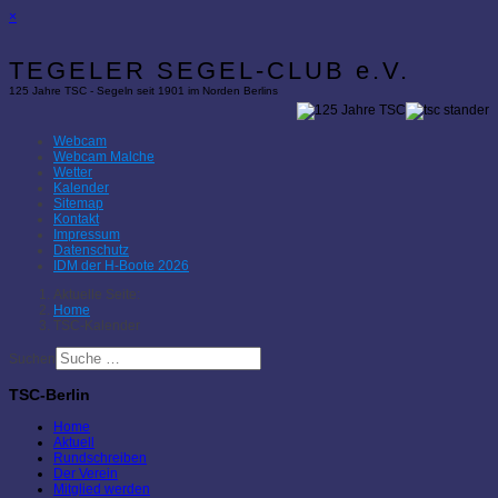
×
TEGELER SEGEL-CLUB e.V.
125 Jahre TSC - Segeln seit 1901 im Norden Berlins
Webcam
Webcam Malche
Wetter
Kalender
Sitemap
Kontakt
Impressum
Datenschutz
IDM der H-Boote 2026
Aktuelle Seite:
Home
TSC-Kalender
Suchen
TSC-Berlin
Home
Aktuell
Rundschreiben
Der Verein
Mitglied werden