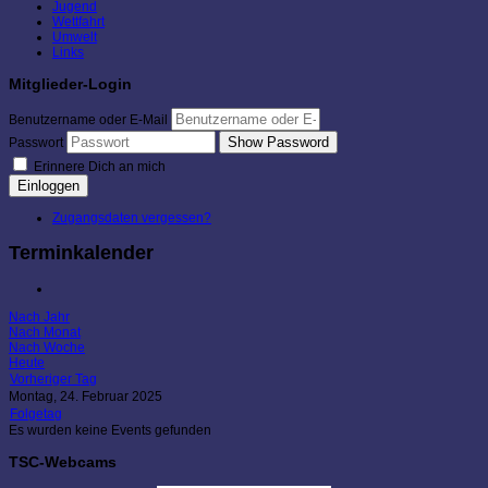
Jugend
Wettfahrt
Umwelt
Links
Mitglieder-Login
Benutzername oder E-Mail
Show Password
Passwort
Erinnere Dich an mich
Einloggen
Zugangsdaten vergessen?
Terminkalender
Nach Jahr
Nach Monat
Nach Woche
Heute
Vorheriger Tag
Montag, 24. Februar 2025
Folgetag
Es wurden keine Events gefunden
TSC-Webcams