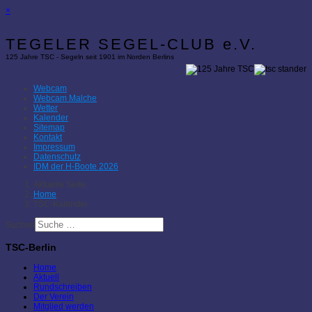
×
TEGELER SEGEL-CLUB e.V.
125 Jahre TSC - Segeln seit 1901 im Norden Berlins
Webcam
Webcam Malche
Wetter
Kalender
Sitemap
Kontakt
Impressum
Datenschutz
IDM der H-Boote 2026
Aktuelle Seite:
Home
TSC-Kalender
Suchen
TSC-Berlin
Home
Aktuell
Rundschreiben
Der Verein
Mitglied werden