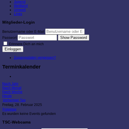
Jugend
Wettfahrt
Umwelt
Links
Mitglieder-Login
Benutzername oder E-Mail
Show Password
Passwort
Erinnere Dich an mich
Einloggen
Zugangsdaten vergessen?
Terminkalender
Nach Jahr
Nach Monat
Nach Woche
Heute
Vorheriger Tag
Freitag, 28. Februar 2025
Folgetag
Es wurden keine Events gefunden
TSC-Webcams