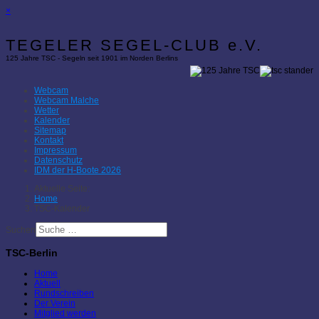
×
TEGELER SEGEL-CLUB e.V.
125 Jahre TSC - Segeln seit 1901 im Norden Berlins
Webcam
Webcam Malche
Wetter
Kalender
Sitemap
Kontakt
Impressum
Datenschutz
IDM der H-Boote 2026
Aktuelle Seite:
Home
TSC-Kalender
Suchen
TSC-Berlin
Home
Aktuell
Rundschreiben
Der Verein
Mitglied werden