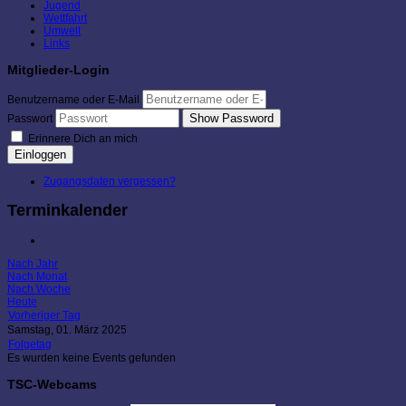
Jugend
Wettfahrt
Umwelt
Links
Mitglieder-Login
Benutzername oder E-Mail
Show Password
Passwort
Erinnere Dich an mich
Einloggen
Zugangsdaten vergessen?
Terminkalender
Nach Jahr
Nach Monat
Nach Woche
Heute
Vorheriger Tag
Samstag, 01. März 2025
Folgetag
Es wurden keine Events gefunden
TSC-Webcams