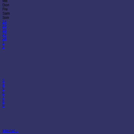
Mit
Don
Fre
Sam
Son
24
25
26
27
28
1
2
3
4
5
6
7
8
9
Internat ...