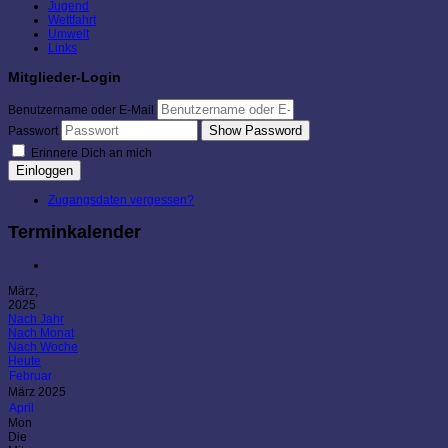
Jugend
Wettfahrt
Umwelt
Links
Mitglieder-Login
Benutzername oder E-Mail
Show Password
Passwort
Erinnere Dich an mich
Einloggen
Zugangsdaten vergessen?
Terminkalender
März,
2025
Nach Jahr
Nach Monat
Nach Woche
Heute
Februar
März 2025
April
Mon
Die