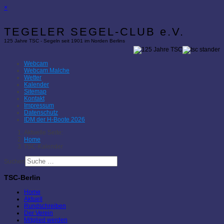
×
TEGELER SEGEL-CLUB e.V.
125 Jahre TSC - Segeln seit 1901 im Norden Berlins
Webcam
Webcam Malche
Wetter
Kalender
Sitemap
Kontakt
Impressum
Datenschutz
IDM der H-Boote 2026
Aktuelle Seite:
Home
TSC-Kalender
Suchen
TSC-Berlin
Home
Aktuell
Rundschreiben
Der Verein
Mitglied werden