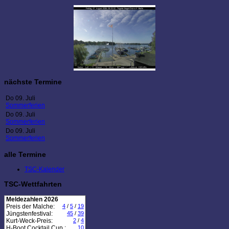
nächste Termine
Do 09. Juli
Sommerferien
Do 09. Juli
Sommerferien
Do 09. Juli
Sommerferien
alle Termine
TSC-Kalender
TSC-Wettfahrten
Meldezahlen 2026
Preis der Malche:
4
/
5
/
19
Jüngstenfestival:
45
/
39
Kurt-Weck-Preis:
2
/
4
H-Boot Cocktail Cup :
10