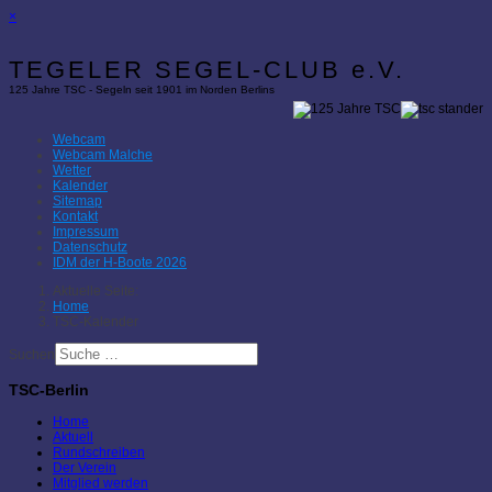
×
TEGELER SEGEL-CLUB e.V.
125 Jahre TSC - Segeln seit 1901 im Norden Berlins
Webcam
Webcam Malche
Wetter
Kalender
Sitemap
Kontakt
Impressum
Datenschutz
IDM der H-Boote 2026
Aktuelle Seite:
Home
TSC-Kalender
Suchen
TSC-Berlin
Home
Aktuell
Rundschreiben
Der Verein
Mitglied werden