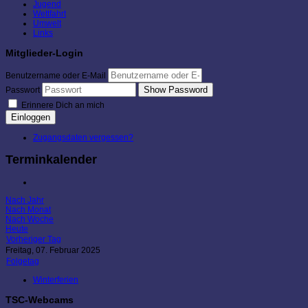
Jugend
Wettfahrt
Umwelt
Links
Mitglieder-Login
Benutzername oder E-Mail
Show Password
Passwort
Erinnere Dich an mich
Einloggen
Zugangsdaten vergessen?
Terminkalender
Nach Jahr
Nach Monat
Nach Woche
Heute
Vorheriger Tag
Freitag, 07. Februar 2025
Folgetag
Winterferien
TSC-Webcams