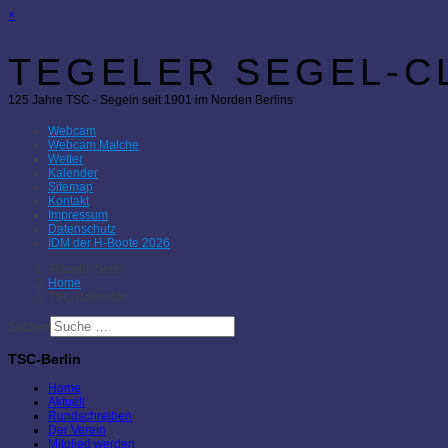
×
TEGELER SEGEL-CL
125 Jahre TSC - Segeln seit 1901 im Norden Berlins
Webcam
Webcam Malche
Wetter
Kalender
Sitemap
Kontakt
Impressum
Datenschutz
IDM der H-Boote 2026
Aktuelle Seite:
Home
TSC-Kalender
Suchen
TSC-Berlin
Home
Aktuell
Rundschreiben
Der Verein
Mitglied werden