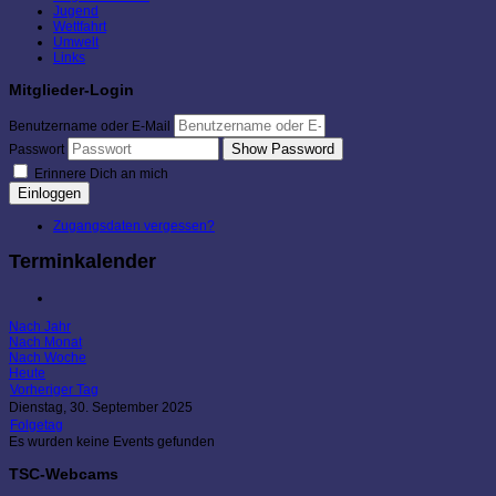
Jugend
Wettfahrt
Umwelt
Links
Mitglieder-Login
Benutzername oder E-Mail
Show Password
Passwort
Erinnere Dich an mich
Einloggen
Zugangsdaten vergessen?
Terminkalender
Nach Jahr
Nach Monat
Nach Woche
Heute
Vorheriger Tag
Dienstag, 30. September 2025
Folgetag
Es wurden keine Events gefunden
TSC-Webcams