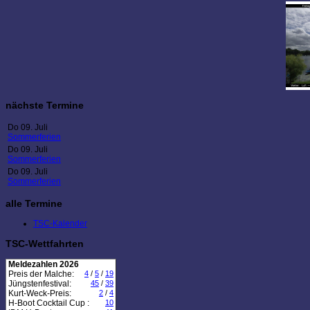
nächste Termine
Do 09. Juli
Sommerferien
Do 09. Juli
Sommerferien
Do 09. Juli
Sommerferien
alle Termine
TSC-Kalender
TSC-Wettfahrten
Meldezahlen 2026
Preis der Malche:
4
/
5
/
19
Jüngstenfestival:
45
/
39
Kurt-Weck-Preis:
2
/
4
H-Boot Cocktail Cup :
10