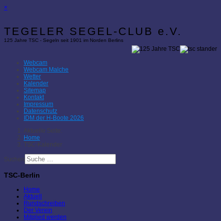
×
TEGELER SEGEL-CLUB e.V.
125 Jahre TSC - Segeln seit 1901 im Norden Berlins
Webcam
Webcam Malche
Wetter
Kalender
Sitemap
Kontakt
Impressum
Datenschutz
IDM der H-Boote 2026
Aktuelle Seite:
Home
TSC-Kalender
Suchen
TSC-Berlin
Home
Aktuell
Rundschreiben
Der Verein
Mitglied werden