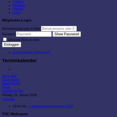
Jugend
Wettfahrt
Umwelt
Links
Mitglieder-Login
Benutzername oder E-Mail
Show Password
Passwort
Erinnere Dich an mich
Einloggen
Zugangsdaten vergessen?
Terminkalender
Nach Jahr
Nach Monat
Nach Woche
Heute
Vorheriger Tag
Freitag, 23. Januar 2026
Folgetag
19:00 Uhr
1. Mitgliederversammlung 2026
TSC-Webcams