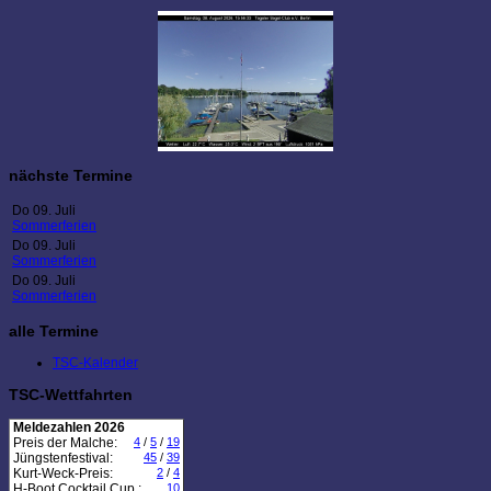
nächste Termine
Do 09. Juli
Sommerferien
Do 09. Juli
Sommerferien
Do 09. Juli
Sommerferien
alle Termine
TSC-Kalender
TSC-Wettfahrten
Meldezahlen 2026
Preis der Malche:
4
/
5
/
19
Jüngstenfestival:
45
/
39
Kurt-Weck-Preis:
2
/
4
H-Boot Cocktail Cup :
10