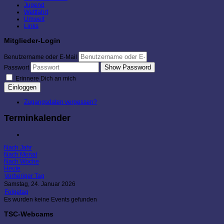
Jugend
Wettfahrt
Umwelt
Links
Mitglieder-Login
Benutzername oder E-Mail
Show Password
Passwort
Erinnere Dich an mich
Einloggen
Zugangsdaten vergessen?
Terminkalender
Nach Jahr
Nach Monat
Nach Woche
Heute
Vorheriger Tag
Samstag, 24. Januar 2026
Folgetag
Es wurden keine Events gefunden
TSC-Webcams