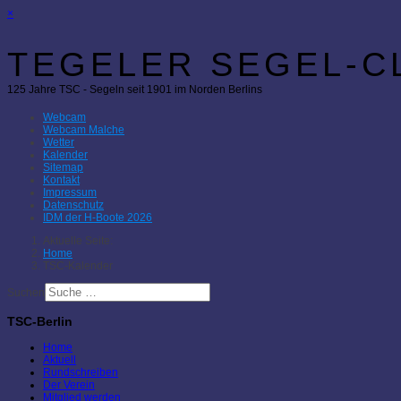
×
TEGELER SEGEL-CL
125 Jahre TSC - Segeln seit 1901 im Norden Berlins
Webcam
Webcam Malche
Wetter
Kalender
Sitemap
Kontakt
Impressum
Datenschutz
IDM der H-Boote 2026
Aktuelle Seite:
Home
TSC-Kalender
Suchen
TSC-Berlin
Home
Aktuell
Rundschreiben
Der Verein
Mitglied werden