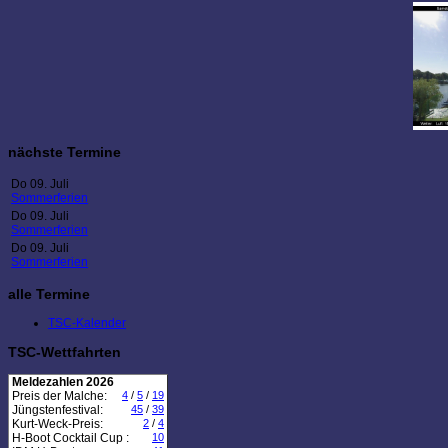
nächste Termine
Do 09. Juli
Sommerferien
Do 09. Juli
Sommerferien
Do 09. Juli
Sommerferien
alle Termine
TSC-Kalender
TSC-Wettfahrten
Meldezahlen 2026
Preis der Malche:
4
/
5
/
19
Jüngstenfestival:
45
/
39
Kurt-Weck-Preis:
2
/
4
H-Boot Cocktail Cup :
10