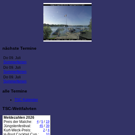
nächste Termine
Do 09. Juli
Sommerferien
Do 09. Juli
Sommerferien
Do 09. Juli
Sommerferien
alle Termine
TSC-Kalender
TSC-Wettfahrten
Meldezahlen 2026
Preis der Malche:
4
/
5
/
19
Jüngstenfestival:
45
/
39
Kurt-Weck-Preis:
2
/
4
H-Boot Cocktail Cup :
10