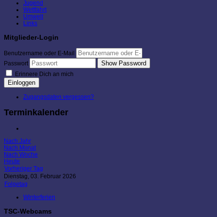
Jugend
Wettfahrt
Umwelt
Links
Mitglieder-Login
Benutzername oder E-Mail
Show Password
Passwort
Erinnere Dich an mich
Einloggen
Zugangsdaten vergessen?
Terminkalender
Nach Jahr
Nach Monat
Nach Woche
Heute
Vorheriger Tag
Dienstag, 03. Februar 2026
Folgetag
Winterferien
TSC-Webcams