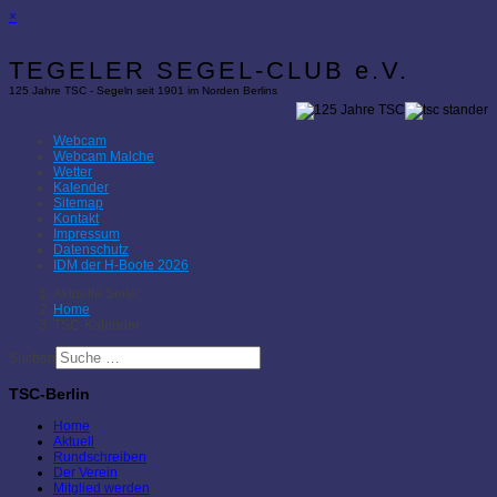
×
TEGELER SEGEL-CLUB e.V.
125 Jahre TSC - Segeln seit 1901 im Norden Berlins
Webcam
Webcam Malche
Wetter
Kalender
Sitemap
Kontakt
Impressum
Datenschutz
IDM der H-Boote 2026
Aktuelle Seite:
Home
TSC-Kalender
Suchen
TSC-Berlin
Home
Aktuell
Rundschreiben
Der Verein
Mitglied werden