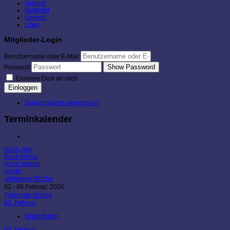
Jugend
Wettfahrt
Umwelt
Links
Mitglieder-Login
Benutzername oder E-Mail
Show Password
Passwort
Erinnere Dich an mich
Einloggen
Zugangsdaten vergessen?
Terminkalender
Nach Jahr
Nach Monat
Nach Woche
Heute
Vorherige Woche
02 - 08 Februar, 2026
Folgende Woche
02. Februar
Winterferien
03. Februar