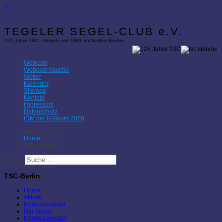
×
TEGELER SEGEL-CLUB e.V.
125 Jahre TSC - Segeln seit 1901 im Norden Berlins
Webcam
Webcam Malche
Wetter
Kalender
Sitemap
Kontakt
Impressum
Datenschutz
IDM der H-Boote 2026
Aktuelle Seite:
Home
TSC-Kalender
Suchen
TSC-Berlin
Home
Aktuell
Rundschreiben
Der Verein
Mitglied werden