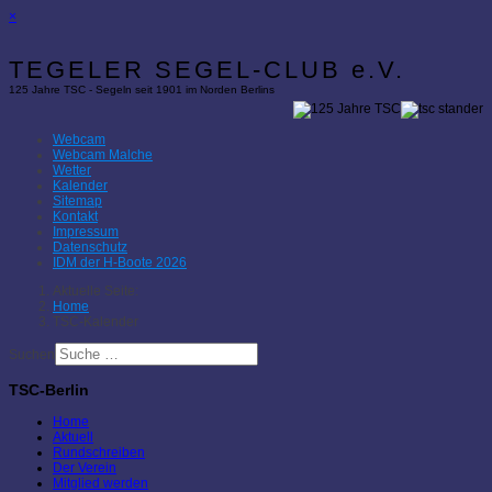
×
TEGELER SEGEL-CLUB e.V.
125 Jahre TSC - Segeln seit 1901 im Norden Berlins
Webcam
Webcam Malche
Wetter
Kalender
Sitemap
Kontakt
Impressum
Datenschutz
IDM der H-Boote 2026
Aktuelle Seite:
Home
TSC-Kalender
Suchen
TSC-Berlin
Home
Aktuell
Rundschreiben
Der Verein
Mitglied werden