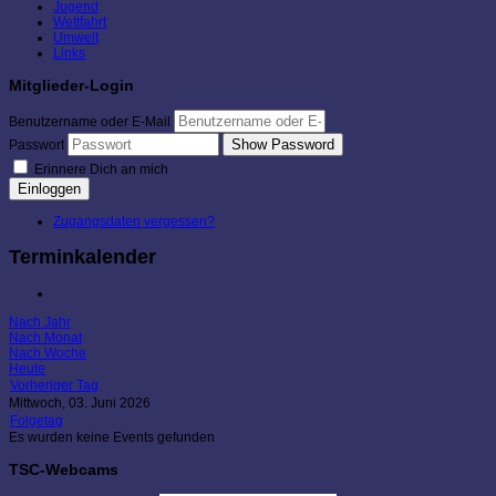
Jugend
Wettfahrt
Umwelt
Links
Mitglieder-Login
Benutzername oder E-Mail
Show Password
Passwort
Erinnere Dich an mich
Einloggen
Zugangsdaten vergessen?
Terminkalender
Nach Jahr
Nach Monat
Nach Woche
Heute
Vorheriger Tag
Mittwoch, 03. Juni 2026
Folgetag
Es wurden keine Events gefunden
TSC-Webcams