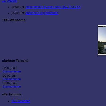
13. Oktober
10:00 Uhr
Absegeln des Bezirks Tegel HSC-FSJ-VSS
15:30 Uhr
Absegeln Flaggenparade
TSC-Webcams
nächste Termine
Do 09. Juli
Sommerferien
Do 09. Juli
Sommerferien
Do 09. Juli
Sommerferien
alle Termine
TSC-Kalender