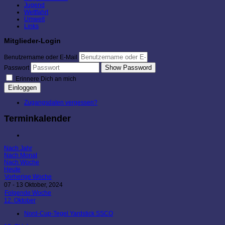
Jugend
Wettfahrt
Umwelt
Links
Mitglieder-Login
Benutzername oder E-Mail
Show Password
Passwort
Erinnere Dich an mich
Einloggen
Zugangsdaten vergessen?
Terminkalender
Nach Jahr
Nach Monat
Nach Woche
Heute
Vorherige Woche
07 - 13 Oktober, 2024
Folgende Woche
12. Oktober
Nord-Cup-Tegel Yardstick SSCO