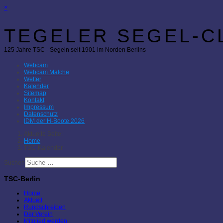
×
TEGELER SEGEL-CL
125 Jahre TSC - Segeln seit 1901 im Norden Berlins
Webcam
Webcam Malche
Wetter
Kalender
Sitemap
Kontakt
Impressum
Datenschutz
IDM der H-Boote 2026
Aktuelle Seite:
Home
TSC-Kalender
Suchen
TSC-Berlin
Home
Aktuell
Rundschreiben
Der Verein
Mitglied werden