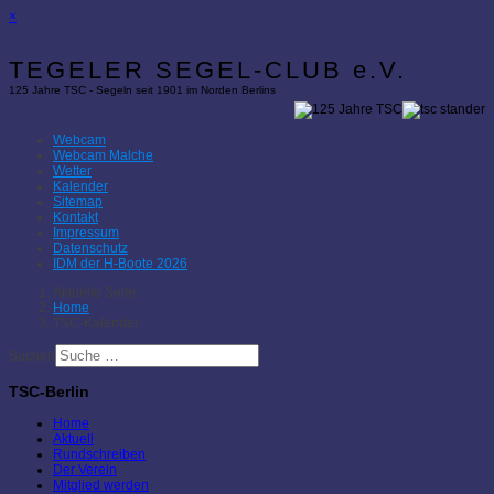
×
TEGELER SEGEL-CLUB e.V.
125 Jahre TSC - Segeln seit 1901 im Norden Berlins
Webcam
Webcam Malche
Wetter
Kalender
Sitemap
Kontakt
Impressum
Datenschutz
IDM der H-Boote 2026
Aktuelle Seite:
Home
TSC-Kalender
Suchen
TSC-Berlin
Home
Aktuell
Rundschreiben
Der Verein
Mitglied werden