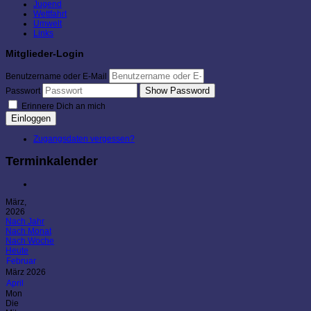
Jugend
Wettfahrt
Umwelt
Links
Mitglieder-Login
Benutzername oder E-Mail
Show Password
Passwort
Erinnere Dich an mich
Einloggen
Zugangsdaten vergessen?
Terminkalender
März,
2026
Nach Jahr
Nach Monat
Nach Woche
Heute
Februar
März 2026
April
Mon
Die