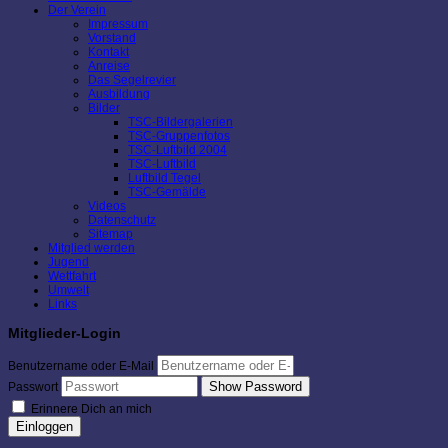
Der Verein
Impressum
Vorstand
Kontakt
Anreise
Das Segelrevier
Ausbildung
Bilder
TSC-Bildergalerien
TSC-Gruppenfotos
TSC-Luftbild 2004
TSC-Luftbild
Luftbild Tegel
TSC-Gemälde
Videos
Datenschutz
Sitemap
Mitglied werden
Jugend
Wettfahrt
Umwelt
Links
Mitglieder-Login
Benutzername oder E-Mail
Show Password
Passwort
Erinnere Dich an mich
Einloggen