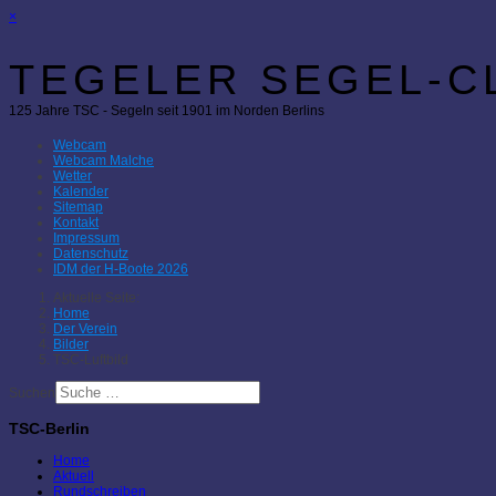
×
TEGELER SEGEL-CL
125 Jahre TSC - Segeln seit 1901 im Norden Berlins
Webcam
Webcam Malche
Wetter
Kalender
Sitemap
Kontakt
Impressum
Datenschutz
IDM der H-Boote 2026
Aktuelle Seite:
Home
Der Verein
Bilder
TSC-Luftbild
Suchen
TSC-Berlin
Home
Aktuell
Rundschreiben