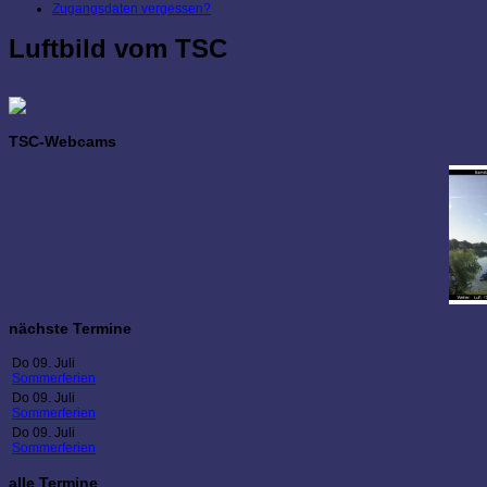
Zugangsdaten vergessen?
Luftbild vom TSC
TSC-Webcams
nächste Termine
Do 09. Juli
Sommerferien
Do 09. Juli
Sommerferien
Do 09. Juli
Sommerferien
alle Termine