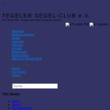
×
TEGELER SEGEL-CLUB e.V.
125 Jahre TSC - Segeln seit 1901 im Norden Berlins
Webcam
Webcam Malche
Wetter
Kalender
Sitemap
Kontakt
Impressum
Datenschutz
IDM der H-Boote 2026
Aktuelle Seite:
Home
Der Verein
Videos
Eissegel-Videos
Suchen
TSC-Berlin
Home
Aktuell
Rundschreiben