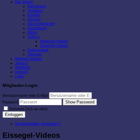
Der Verein
Impressum
Vorstand
Kontakt
Anreise
Das Segelrevier
Ausbildung
Bilder
Videos
Webcam-Videos
Eissegel-Videos
Datenschutz
Sitemap
Mitglied werden
Jugend
Wettfahrt
Umwelt
Links
Mitglieder-Login
Benutzername oder E-Mail
Show Password
Passwort
Erinnere Dich an mich
Einloggen
Zugangsdaten vergessen?
Eissegel-Videos