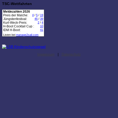
TSC-Wettfahrten
Meldezahlen 2026
Preis der Malche:
4
/
5
/
19
Jüngstenfestival:
45
/
39
Kurt-Weck-Preis:
2
/
4
H-Boot Cocktail Cup :
10
IDM H-Boot:
41
Listen bei
manage2sail.com
Impressum
|
Datenschutz