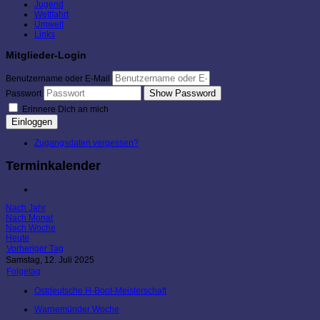
Jugend
Wettfahrt
Umwelt
Links
Mitglieder-Login
Benutzername oder E-Mail
Show Password
Passwort
Erinnere Dich an mich
Einloggen
Zugangsdaten vergessen?
Terminkalender
Nach Jahr
Nach Monat
Nach Woche
Heute
Vorheriger Tag
Samstag, 12. Juli 2025
Folgetag
Ostdeutsche H-Boot-Meisterschaft
Warnemünder Woche