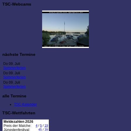
TSC-Webcams
nächste Termine
Do 09. Juli
Sommerferien
Do 09. Juli
Sommerferien
Do 09. Juli
Sommerferien
alle Termine
TSC-Kalender
TSC-Wettfahrten
Meldezahlen 2026
Preis der Malche:
4
/
5
/
19
Jüngstenfestival:
45
/
39