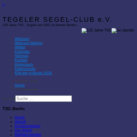
×
TEGELER SEGEL-CLUB e.V.
125 Jahre TSC - Segeln seit 1901 im Norden Berlins
Webcam
Webcam Malche
Wetter
Kalender
Sitemap
Kontakt
Impressum
Datenschutz
IDM der H-Boote 2026
Aktuelle Seite:
Home
TSC-Kalender
Suchen
TSC-Berlin
Home
Aktuell
Rundschreiben
Der Verein
Mitglied werden