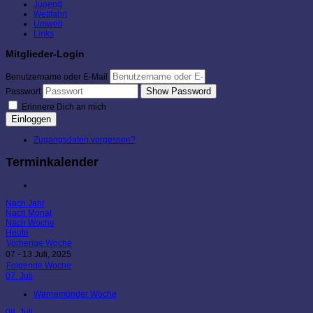
Jugend
Wettfahrt
Umwelt
Links
Mitglieder-Login
Benutzername oder E-Mail
Show Password
Passwort
Erinnere Dich an mich
Einloggen
Zugangsdaten vergessen?
Terminkalender
Nach Jahr
Nach Monat
Nach Woche
Heute
Vorherige Woche
07 - 13 Juli, 2025
Folgende Woche
07. Juli
Warnemünder Woche
08. Juli