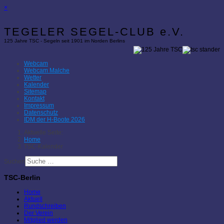
×
TEGELER SEGEL-CLUB e.V.
125 Jahre TSC - Segeln seit 1901 im Norden Berlins
Webcam
Webcam Malche
Wetter
Kalender
Sitemap
Kontakt
Impressum
Datenschutz
IDM der H-Boote 2026
Aktuelle Seite:
Home
TSC-Kalender
Suchen
TSC-Berlin
Home
Aktuell
Rundschreiben
Der Verein
Mitglied werden