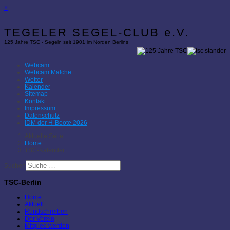
×
TEGELER SEGEL-CLUB e.V.
125 Jahre TSC - Segeln seit 1901 im Norden Berlins
Webcam
Webcam Malche
Wetter
Kalender
Sitemap
Kontakt
Impressum
Datenschutz
IDM der H-Boote 2026
Aktuelle Seite:
Home
TSC-Kalender
Suchen
TSC-Berlin
Home
Aktuell
Rundschreiben
Der Verein
Mitglied werden