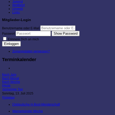
Jugend
Wettfahrt
Umwelt
Links
Mitglieder-Login
Benutzername oder E-Mail
Show Password
Passwort
Erinnere Dich an mich
Einloggen
Zugangsdaten vergessen?
Terminkalender
Nach Jahr
Nach Monat
Nach Woche
Heute
Vorheriger Tag
Sonntag, 13. Juli 2025
Folgetag
Ostdeutsche H-Boot-Meisterschaft
Warnemünder Woche