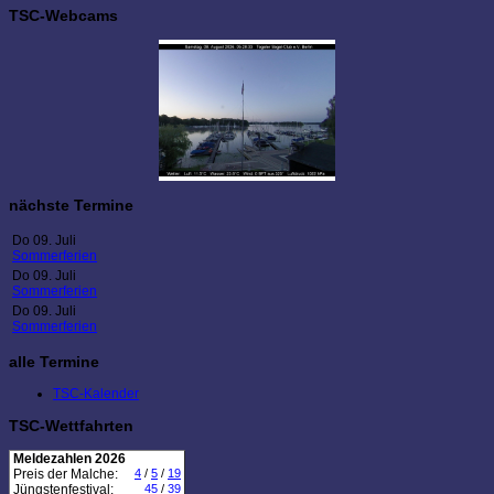
TSC-Webcams
nächste Termine
Do 09. Juli
Sommerferien
Do 09. Juli
Sommerferien
Do 09. Juli
Sommerferien
alle Termine
TSC-Kalender
TSC-Wettfahrten
Meldezahlen 2026
Preis der Malche:
4
/
5
/
19
Jüngstenfestival:
45
/
39