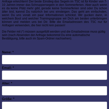
Anfrage erleichtern! Der beste Einstieg das Segeln im TSC ist für Kinder von 7-
10 Jahren immer das Schnuppersegeln in den Sommerferien. Aber auch wenn
es da keine Plätz mehr gibt, gerade keine Sommerferien sind oder Du schon
älter bist, kannst Du natürlich bei uns einsteigen. Das geht am einfachsten,
wenn Du uns vorab ein paar Informationen schickst. Wir gucken dann, in
welchem Boot und welcher Trainingsgruppe wir Dich am besten unterbringen
können und melden uns bei Dir. Bitte die Emailadressen des TSC nur für
Anfragen verwenden, die hier nicht rein passen!
Die Felder mit (*) müssen ausgefüllt werden und die Emailadresse muss gültig
sein (nach Absenden der Anfrage bekommst Du eine automatische
Bestätigung, bitte auch im Spam-Ordner nachsehen).
Name: *
Email: *
Alter: *
Größe: *