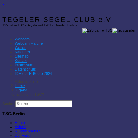
×
TEGELER SEGEL-CLUB e.V.
125 Jahre TSC - Segeln seit 1901 im Norden Berlins
Webcam
Webcam Malche
Wetter
Kalender
Sitemap
Kontakt
Impressum
Datenschutz
IDM der H-Boote 2026
Aktuelle Seite:
Home
Jugend
Training im TSC?
Suchen
TSC-Berlin
Home
Aktuell
Rundschreiben
Der Verein