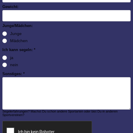
Gewicht:
Junge/Mädchen:
Junge
Mädchen
Ich kann segeln: *
ja
nein
Sonstiges: *
Segelerfahrungen? Machst Du schon andere Sportarten oder bist Du in anderen
Sportvereinen?