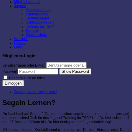
Mitglied werden
Jugend
Sommertraining
Wintertraining
Trainingslager
Schnuppersegeln
Training im TSC?
Kontakt
Kinderschutz
Wettfahrt
Umwelt
Links
Mitglieder-Login
Benutzername oder E-Mail
Show Password
Passwort
Erinnere Dich an mich
Einloggen
Zugangsdaten vergessen?
Segeln Lernen?
Du hast Lust auf Segeln? Du kannst schon segeln oder bist noch nie gesegelt
und interessierst Dich für das Jugend-Training im TSC? Und Du bist zwischen 7
und 25 Jahre alt? Dann bist Du hier richtig bie der Jugendabteilung!
Mit diesem kleinen Kontaktformular möchten wir Dir den Einstieg oder Deine